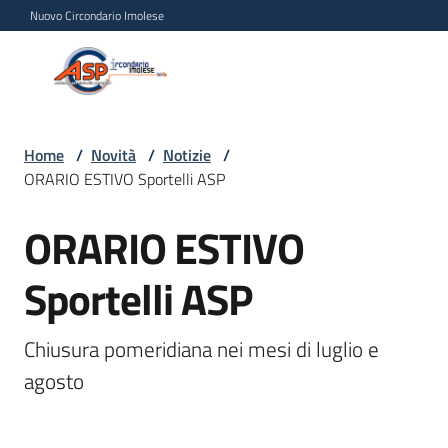
Vai al contenuto
Vai alla navigazione
Vai al footer
Nuovo Circondario Imolese
Azienda Servizi alla
Azienda
Persona
Servizi
alla
Persona
Home
/
Novità
/
Notizie
/
ORARIO ESTIVO Sportelli ASP
Circondario
Imolese
ORARIO ESTIVO
Salta al contenuto
Sportelli ASP
Chi
siamo
Chiusura pomeridiana nei mesi di luglio e 
Servizi
agosto
Progetti