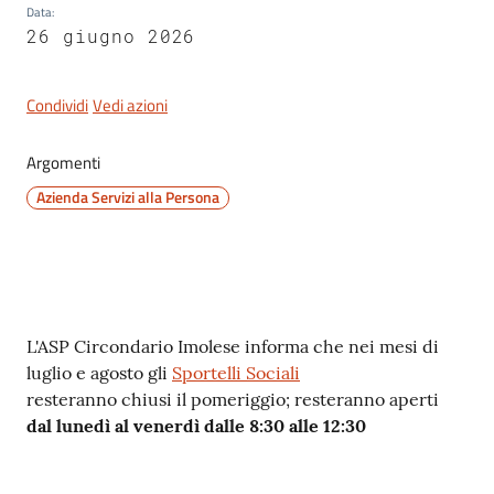
Data
:
Novità
26 giugno 2026
Menu selezionato
Condividi
Vedi azioni
Documenti
e
Argomenti
dati
Azienda Servizi alla Persona
Sostieni
l'ASP
Contatti
Contenuto
utili
L'ASP Circondario Imolese informa che nei mesi di
luglio e agosto gli
Sportelli Sociali
resteranno chiusi il pomeriggio; resteranno aperti
dal lunedì al venerdì dalle 8:30 alle 12:30
Tutti