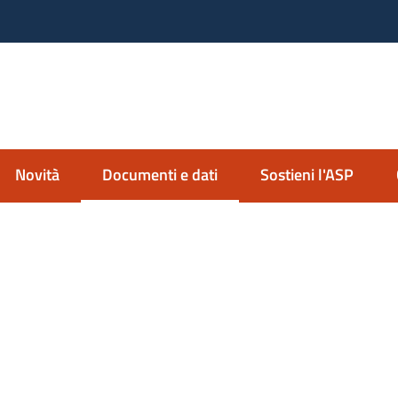
nda Servizi alla Persona
io Imolese
Novità
Documenti e dati
Sostieni l'ASP
Menu selezionato