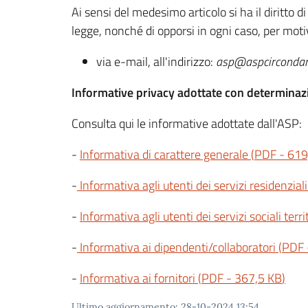
Ai sensi del medesimo articolo si ha il diritto d
legge, nonché di opporsi in ogni caso, per motiv
via e-mail, all'indirizzo:
asp@aspcircondari
Informative privacy adottate con determinaz
Consulta qui le informative adottate dall'ASP:
-
Informativa di carattere generale
(
PDF
-
619
-
Informativa agli utenti dei servizi residenziali
-
Informativa agli utenti dei servizi sociali terri
-
Informativa ai dipendenti/collaboratori
(
PDF
-
Informativa ai fornitori
(
PDF
-
367,5 KB
)
Ultimo aggiornamento
:
28-10-2024 13:54