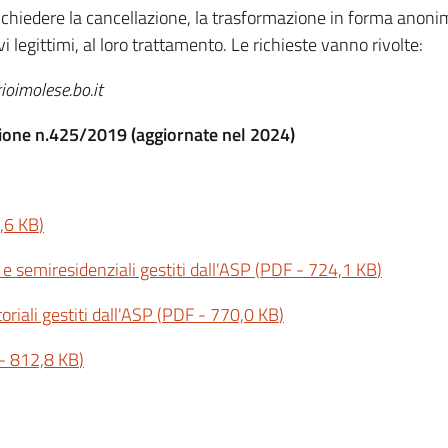
i chiedere la cancellazione, la trasformazione in forma anonima 
i legittimi, al loro trattamento. Le richieste vanno rivolte:
oimolese.bo.it
ione n.425/2019 (aggiornate nel 2024)
,6 KB
)
 e semiresidenziali gestiti dall'ASP
(
PDF
-
724,1 KB
)
toriali gestiti dall'ASP
(
PDF
-
770,0 KB
)
-
812,8 KB
)