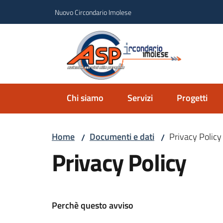
Vai al contenuto
Vai alla navigazione
Vai al footer
Nuovo Circondario Imolese
Azie
Circondar
Chi siamo
Servizi
Progetti
Home
Documenti e dati
Privacy Policy
/
/
Privacy Policy
Perchè questo avviso