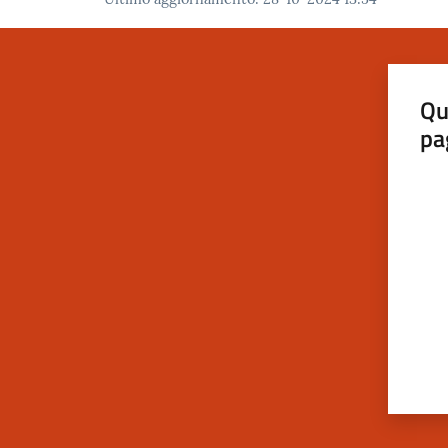
Qu
pa
Valut