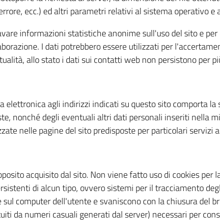
errore, ecc.) ed altri parametri relativi al sistema operativo e
icavare informazioni statistiche anonime sull'uso del sito e pe
azione. I dati potrebbero essere utilizzati per l'accertamento
ualità, allo stato i dati sui contatti web non persistono per più
ta elettronica agli indirizzi indicati su questo sito comporta la
te, nonché degli eventuali altri dati personali inseriti nella m
te nelle pagine del sito predisposte per particolari servizi a 
posito acquisito dal sito. Non viene fatto uso di cookies per l
sistenti di alcun tipo, ovvero sistemi per il tracciamento degli
ul computer dell'utente e svaniscono con la chiusura del br
ituiti da numeri casuali generati dal server) necessari per cons