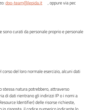
zzo:
dpo-team@lepida.it
, oppure via pec
 e sono curati da personale proprio e personale
 corso del loro normale esercizio, alcuni dati
oro stessa natura potrebbero, attraverso
 di dati rientrano gli indirizzi IP o i nomi a
esource Identifier) delle risorse richieste,
to in risposta, il codice numerico indicante lo