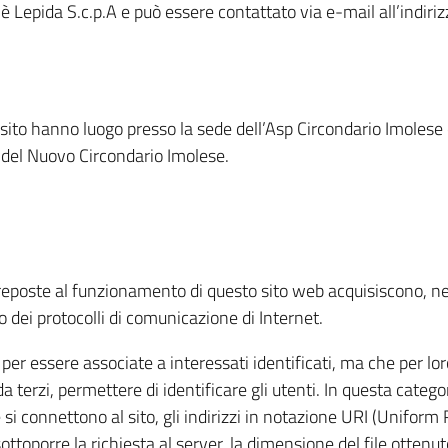
è Lepida S.c.p.A e può essere contattato via e-mail all’indiri
 sito hanno luogo presso la sede dell’Asp Circondario Imolese
i del Nuovo Circondario Imolese.
reposte al funzionamento di questo sito web acquisiscono, nel
so dei protocolli di comunicazione di Internet.
 per essere associate a interessati identificati, ma che per l
 terzi, permettere di identificare gli utenti. In questa categoria
si connettono al sito, gli indirizzi in notazione URI (Uniform R
 sottoporre la richiesta al server, la dimensione del file ottenu