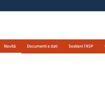
nda Servizi alla Persona
io Imolese
Novità
Documenti e dati
Sostieni l'ASP
Menu selezionato