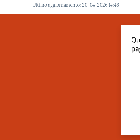
Ultimo aggiornamento
:
20-04-2026 14:46
Qu
pa
Valut