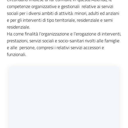
Progetti
competenze organizzative e gestionali relative ai servizi
sociali per i diversi ambiti di attività: minori, adulti ed anziani
Novità
e per gli interventi di tipo territoriale, residenziale e semi
residenziale.
Documenti
Ha come finalità l’organizzazione e l’erogazione di interventi,
e
prestazioni, servizi sociali e socio-sanitari rivolti alle famiglie
dati
e alle persone, compresi i relativi servizi accessori e
funzionali.
Sostieni
l'ASP
Contatti
utili
Tutti