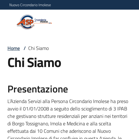
Vai al contenuto
Vai alla navigazione
Vai al footer
Nuovo Circondario Imolese
Azienda Servizi alla
Azienda
Persona
Servizi
alla
Persona
Home
/
Chi Siamo
Chi Siamo
Circondario
Imolese
Presentazione
Chi
siamo
L’Azienda Servizi alla Persona Circondario Imolese ha preso
Menu selezionato
avvio il 01/01/2008 a seguito dello scioglimento di 3 IPAB
che gestivano strutture residenziali per anziani nei territori
Servizi
di Borgo Tossignano, Imola e Medicina e alla scelta
effettuata dai 10 Comuni che aderiscono al Nuovo
Circondario Imolese di far confluire in questa Azienda, le