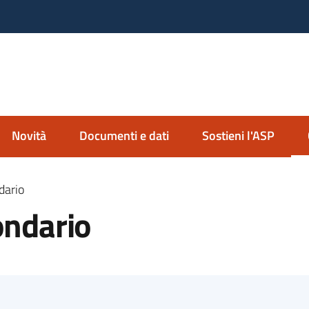
nda Servizi alla Persona
io Imolese
Novità
Documenti e dati
Sostieni l'ASP
dario
ondario