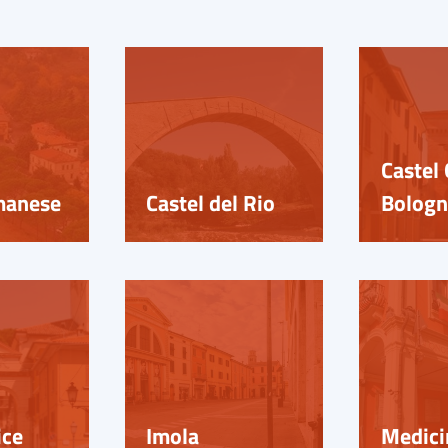
Castel 
manese
Castel del Rio
Bologn
ice
Imola
Medici