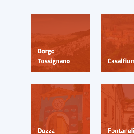
Borgo
Tossignano
Casalfiu
Dozza
Fontanel