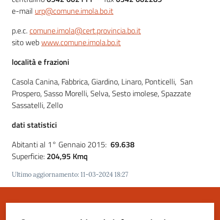
e-mail
urp@comune.imola.bo.it
Novità
p.e.c.
comune.imola@cert.provincia.bo.it
sito web
www.comune.imola.bo.it
Documenti
e
località e frazioni
dati
Casola Canina, Fabbrica, Giardino, Linaro, Ponticelli, San
Sostieni
Prospero, Sasso Morelli, Selva, Sesto imolese, Spazzate
l'ASP
Sassatelli, Zello
dati statistici
Contatti
utili
Abitanti al 1° Gennaio 2015:
69.638
Menu selezionato
Superficie:
204,95 Kmq
Ultimo aggiornamento
:
11-03-2024 18:27
Tutti