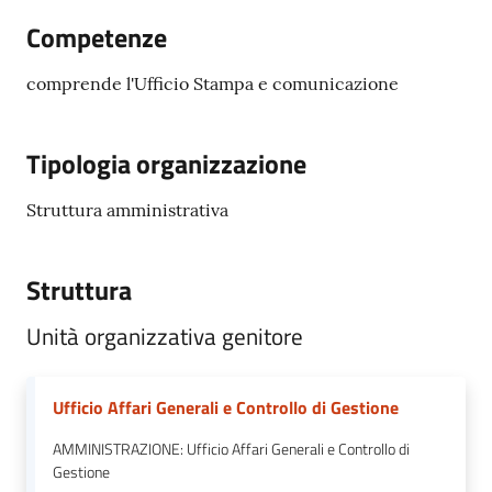
Progetti
Competenze
Novità
comprende l'Ufficio Stampa e comunicazione
Documenti
e
Tipologia organizzazione
dati
Struttura amministrativa
Sostieni
l'ASP
Struttura
Contatti
Unità organizzativa genitore
utili
Ufficio Affari Generali e Controllo di Gestione
AMMINISTRAZIONE: Ufficio Affari Generali e Controllo di
Gestione
Tutti