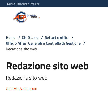
Vai al contenuto
Vai alla navigazione
Vai al footer
Nuovo Circondario Imolese
Azienda Servizi alla
Azienda
Persona
Servizi
alla
Persona
Home
/
Chi Siamo
/
Settori e uffici
/
Ufficio Affari Generali e Controllo di Gestione
/
Circondario
Redazione sito web
Imolese
Redazione sito web
Salta al contenuto
Chi
Redazione sito web
siamo
Menu selezionato
Condividi
Vedi azioni
Servizi