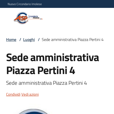
Vai al contenuto
Vai alla navigazione
Vai al footer
Nuovo Circondario Imolese
Azienda Servizi alla
Azienda
Persona
Servizi
alla
Persona
Home
/
Luoghi
/
Sede amministrativa Piazza Pertini 4
Circondario
Sede amministrativa
Imolese
Salta al contenuto
Piazza Pertini 4
Chi
siamo
Sede amministrativa Piazza Pertini 4
Condividi
Vedi azioni
Servizi
Progetti