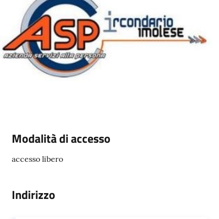
Novità
Documenti
e
dati
Sostieni
l'ASP
Contatti
Modalità di accesso
utili
accesso libero
Indirizzo
Tutti
gli