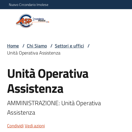
Vai al contenuto
Vai alla navigazione
Vai al footer
Nuovo Circondario Imolese
Azienda Servizi alla
Azienda
Persona
Servizi
alla
Persona
Home
/
Chi Siamo
/
Settori e uffici
/
Unità Operativa Assistenza
Circondario
Imolese
Unità Operativa
Salta al contenuto
Assistenza
Chi
siamo
Menu selezionato
AMMINISTRAZIONE: Unità Operativa 
Assistenza
Servizi
Condividi
Vedi azioni