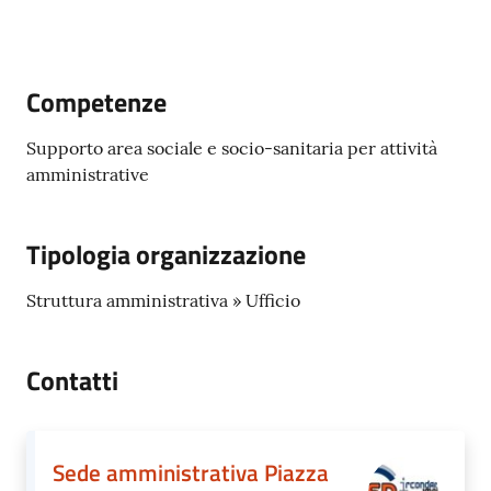
Progetti
Novità
Competenze
Documenti
e
Supporto area sociale e socio-sanitaria per attività
dati
amministrative
Sostieni
Tipologia organizzazione
l'ASP
Struttura amministrativa » Ufficio
Contatti
utili
Contatti
Sede amministrativa Piazza
Tutti