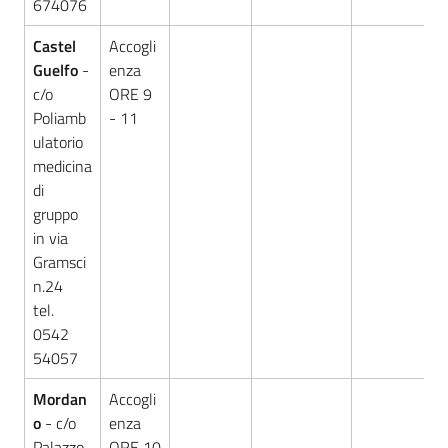
674076
Castel
Accogli
Guelfo
-
enza
c/o
ORE 9
Poliamb
- 11
ulatorio
medicina
di
gruppo
in via
Gramsci
n.24
tel.
0542
54057
Mordan
Accogli
o
- c/o
enza
Palazzo
ORE 10