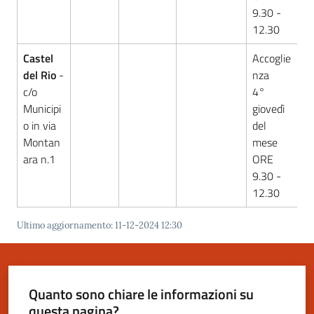
9.30 -
12.30
Castel
Accoglie
del Rio
-
nza
c/o
4°
Municipi
giovedì
o in via
del
Montan
mese
ara n.1
ORE
9.30 -
12.30
Ultimo aggiornamento
:
11-12-2024 12:30
Quanto sono chiare le informazioni su
questa pagina?