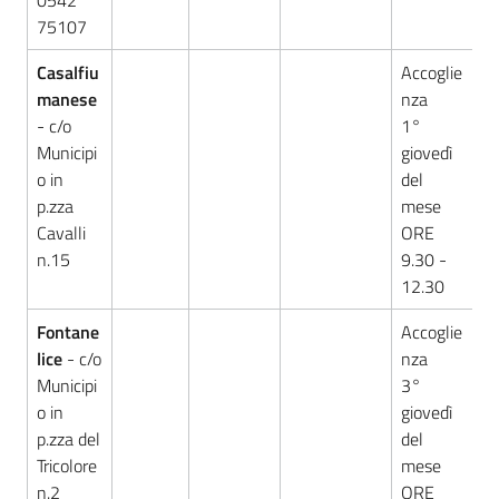
0542
75107
Casalfiu
Accoglie
manese
nza
- c/o
1°
Municipi
giovedì
o in
del
p.zza
mese
Cavalli
ORE
n.15
9.30 -
12.30
Fontane
Accoglie
lice
- c/o
nza
Municipi
3°
o in
giovedì
p.zza del
del
Tricolore
mese
n.2
ORE