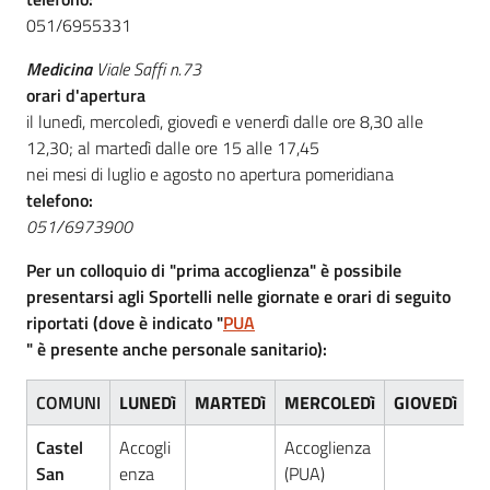
gli
051/6955331
argomenti
Medicina
Viale Saffi n.73
orari d'apertura
il lunedì, mercoledì, giovedì e venerdì dalle ore 8,30 alle
12,30; al martedì dalle ore 15 alle 17,45
nei mesi di luglio e agosto no apertura pomeridiana
telefono:
051/6973900
Per un colloquio di "prima accoglienza" è possibile
presentarsi agli Sportelli nelle giornate e orari di seguito
riportati (dove è indicato "
PUA
" è presente anche personale sanitario):
COMUNI
LUNEDì
MARTEDì
MERCOLEDì
GIOVEDì
V
Castel
Accogli
Accoglienza
San
enza
(PUA)