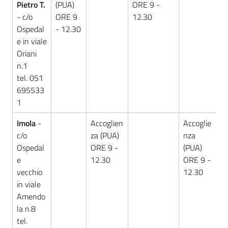
Pietro T.
(PUA)
ORE 9 -
- c/o
ORE 9
12.30
Ospedal
- 12.30
e in viale
Oriani
n.1
tel. 051
695533
1
Imola
-
Accoglien
Accoglie
A
c/o
za (PUA)
nza
n
Ospedal
ORE 9 -
(PUA)
(
e
12.30
ORE 9 -
O
vecchio
12.30
1
in viale
Amendo
la n.8
tel.