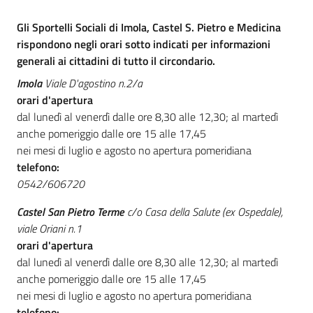
Progetti
Gli Sportelli Sociali di Imola, Castel S. Pietro e Medicina
Novità
rispondono negli orari sotto indicati per informazioni
generali ai cittadini di tutto il circondario.
Documenti
Imola
Viale D'agostino n.2/a
e
orari d'apertura
dati
dal lunedì al venerdì dalle ore 8,30 alle 12,30; al martedì
anche pomeriggio dalle ore 15 alle 17,45
Sostieni
nei mesi di luglio e agosto no apertura pomeridiana
l'ASP
telefono:
0542/606720
Contatti
Castel San Pietro Terme
c/o Casa della Salute (ex Ospedale),
utili
viale Oriani n.1
orari d'apertura
dal lunedì al venerdì dalle ore 8,30 alle 12,30; al martedì
anche pomeriggio dalle ore 15 alle 17,45
nei mesi di luglio e agosto no apertura pomeridiana
Tutti
telefono: