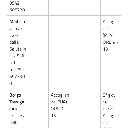
0542
606720
Medicin
Accoglie
a
- c/o
nza
Casa
(PUA)
della
ORE 9 -
Salute in
13
v.le Saffi
n.1
tel. 051
697390
0
Borgo
Accoglien
2°giov
Tossign
za (PUA)
del
ano
-
ORE 9 -
mese
c/o Casa
13
Accoglie
della
nza