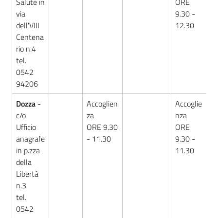
Salute in
ORE
via
9.30 -
dell'VIII
12.30
Centena
rio n.4
tel.
0542
94206
Dozza
-
Accoglien
Accoglie
c/o
za
nza
Ufficio
ORE 9.30
ORE
anagrafe
- 11.30
9.30 -
in p.zza
11.30
della
Libertà
n.3
tel.
0542