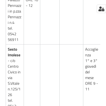
Pennazz
- 12
i in p.zza
Pennazz
i n.4
tel.
0542
56911
Sesto
Accoglie
Imolese
nza
- c/o
1° e 3°
Centro
giovedì
Civico in
del
via
mese
S.Vitale
ORE 9 -
n.125/1
11
26
tel.