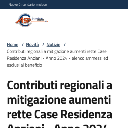
Vai al contenuto
Vai alla navigazione
Vai al footer
Nuovo Circondario Imolese
Azienda Servizi alla
Azienda
Persona
Servizi
alla
Persona
Home
/
Novità
/
Notizie
/
Contributi regionali a mitigazione aumenti rette Case
Circondario
Residenza Anziani - Anno 2024 - elenco ammessi ed
Imolese
esclusi al beneficio
Contributi regionali a
Salta al contenuto
Chi
siamo
mitigazione aumenti
Servizi
rette Case Residenza
Progetti