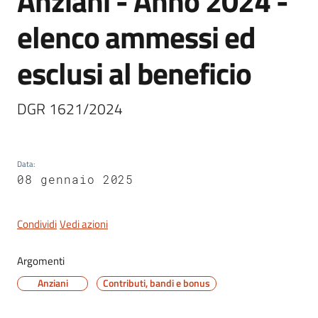
Anziani - Anno 2024 -
elenco ammessi ed
Novità
Menu selezionato
esclusi al beneficio
Documenti
e
DGR 1621/2024
dati
Sostieni
Data
:
l'ASP
08 gennaio 2025
Contatti
utili
Condividi
Vedi azioni
Argomenti
Anziani
Contributi, bandi e bonus
Tutti