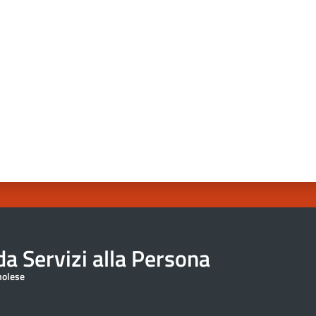
a da 1 a 5 stelle
a Servizi alla Persona
molese