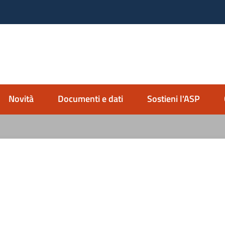
nda Servizi alla Persona
io Imolese
Novità
Documenti e dati
Sostieni l'ASP