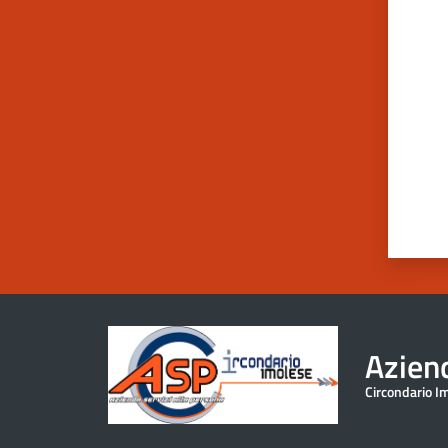
Valut
Aziend
Circondario I