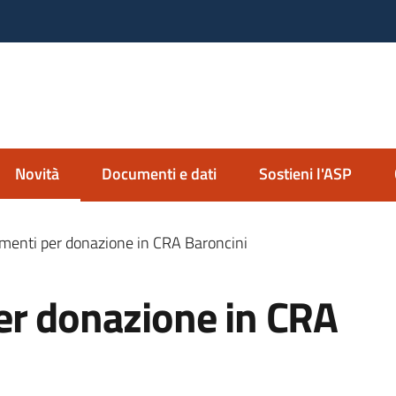
nda Servizi alla Persona
io Imolese
Novità
Documenti e dati
Sostieni l'ASP
Menu selezionato
menti per donazione in CRA Baroncini
er donazione in CRA