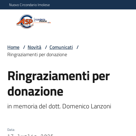
Vai al contenuto
Vai alla navigazione
Vai al footer
Nuovo Circondario Imolese
Azienda Servizi alla
Azienda
Persona
Servizi
alla
Persona
Home
/
Novità
/
Comunicati
/
Ringraziamenti per donazione
Circondario
Imolese
Ringraziamenti per
Salta al contenuto
donazione
Chi
siamo
in memoria del dott. Domenico Lanzoni
Servizi
Progetti
Data
: