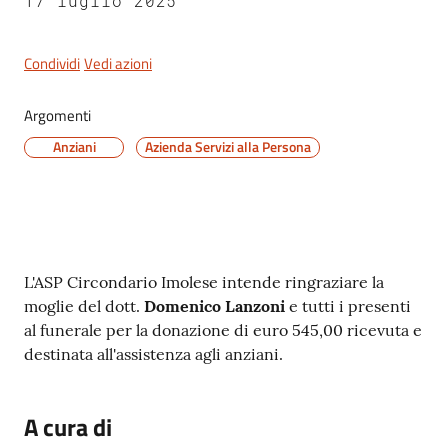
17 luglio 2025
Novità
Menu selezionato
Condividi
Vedi azioni
Documenti
Argomenti
e
Anziani
Azienda Servizi alla Persona
dati
Sostieni
l'ASP
Contenuto
L'ASP Circondario Imolese intende ringraziare la
Contatti
moglie del dott.
Domenico Lanzoni
e tutti i presenti
utili
al funerale per la donazione di euro 545,00 ricevuta e
destinata all'assistenza agli anziani.
A cura di
Tutti