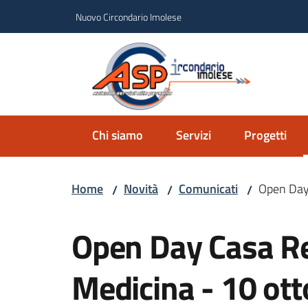
Vai al contenuto
Vai alla navigazione
Vai al footer
Nuovo Circondario Imolese
Azie
Circondar
Chi siamo
Servizi
Progetti
Home
Novità
Comunicati
Open Day
/
/
/
Salta al contenuto
Open Day Casa Re
Medicina - 10 ot