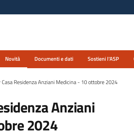
nda Servizi alla Persona
io Imolese
Novità
Documenti e dati
Sostieni l'ASP
Menu selezionato
 Casa Residenza Anziani Medicina - 10 ottobre 2024
sidenza Anziani
tobre 2024