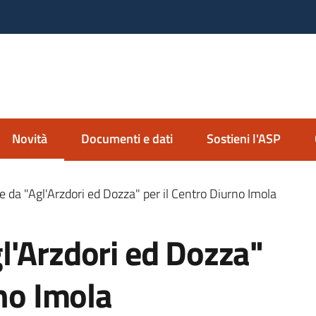
nda Servizi alla Persona
io Imolese
Novità
Documenti e dati
Sostieni l'ASP
Menu selezionato
 da "Agl'Arzdori ed Dozza" per il Centro Diurno Imola
l'Arzdori ed Dozza"
rno Imola