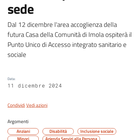
sede
Novità
Menu selezionato
Dal 12 dicembre l'area accoglienza della 
futura Casa della Comunità di Imola ospiterà il 
Documenti
e
Punto Unico di Accesso integrato sanitario e 
dati
sociale
Sostieni
l'ASP
Data
:
11 dicembre 2024
Contatti
utili
Condividi
Vedi azioni
Argomenti
Anziani
Disabilità
Inclusione sociale
Tutti
Minori
Azienda Servizi alla Persona