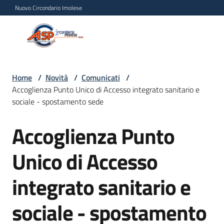
Vai al contenuto
Vai alla navigazione
Vai al footer
Nuovo Circondario Imolese
Azienda Servizi alla
Azienda
Persona
Servizi
alla
Persona
Home
/
Novità
/
Comunicati
/
Accoglienza Punto Unico di Accesso integrato sanitario e
Circondario
sociale - spostamento sede
Imolese
Accoglienza Punto
Salta al contenuto
Chi
Unico di Accesso
siamo
integrato sanitario e
Servizi
sociale - spostamento
Progetti