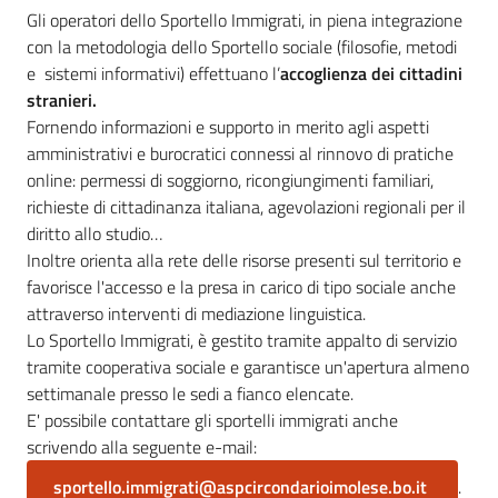
Progetti
Gli operatori dello Sportello Immigrati, in piena integrazione
con la metodologia dello Sportello sociale (filosofie, metodi
Novità
e sistemi informativi) effettuano l’
accoglienza dei cittadini
stranieri.
Documenti
Fornendo informazioni e supporto in merito agli aspetti
e
amministrativi e burocratici connessi al rinnovo di pratiche
dati
online: permessi di soggiorno, ricongiungimenti familiari,
richieste di cittadinanza italiana, agevolazioni regionali per il
diritto allo studio…
Sostieni
Inoltre orienta alla rete delle risorse presenti sul territorio e
l'ASP
favorisce l'accesso e la presa in carico di tipo sociale anche
attraverso interventi di mediazione linguistica.
Contatti
Lo Sportello Immigrati, è gestito tramite appalto di servizio
utili
tramite cooperativa sociale e garantisce un'apertura almeno
settimanale presso le sedi a fianco elencate.
E' possibile contattare gli sportelli immigrati anche
scrivendo alla seguente e-mail:
sportello.immigrati@aspcircondarioimolese.bo.it
.
Tutti