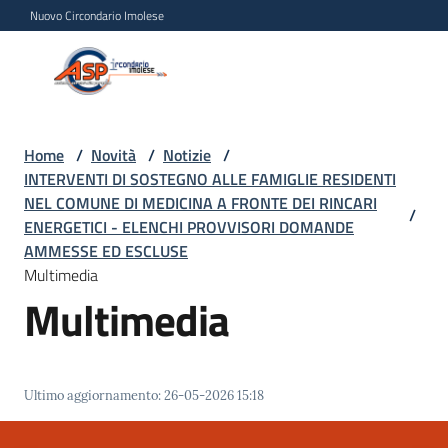
Vai al contenuto
Vai alla navigazione
Vai al footer
Nuovo Circondario Imolese
Azienda Servizi alla
Azienda
Persona
Servizi
alla
Persona
Home
/
Novità
/
Notizie
/
INTERVENTI DI SOSTEGNO ALLE FAMIGLIE RESIDENTI
Circondario
NEL COMUNE DI MEDICINA A FRONTE DEI RINCARI
Imolese
/
ENERGETICI - ELENCHI PROVVISORI DOMANDE
AMMESSE ED ESCLUSE
Multimedia
Chi
Multimedia
siamo
Servizi
Ultimo aggiornamento
:
26-05-2026 15:18
Progetti