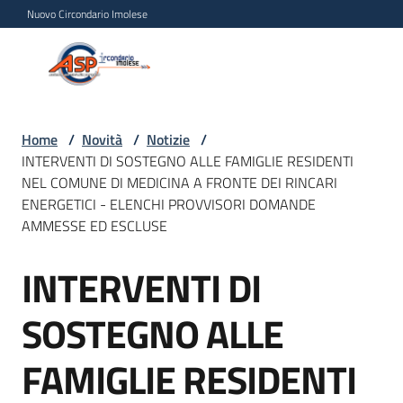
Vai al contenuto
Vai alla navigazione
Vai al footer
Nuovo Circondario Imolese
Azienda Servizi alla
Azienda
Persona
Servizi
alla
Persona
Home
/
Novità
/
Notizie
/
INTERVENTI DI SOSTEGNO ALLE FAMIGLIE RESIDENTI
Circondario
NEL COMUNE DI MEDICINA A FRONTE DEI RINCARI
Imolese
ENERGETICI - ELENCHI PROVVISORI DOMANDE
AMMESSE ED ESCLUSE
Chi
INTERVENTI DI
Salta al contenuto
siamo
SOSTEGNO ALLE
Servizi
FAMIGLIE RESIDENTI
Progetti