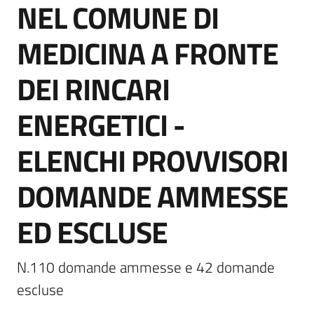
NEL COMUNE DI
Novità
MEDICINA A FRONTE
Menu selezionato
DEI RINCARI
Documenti
e
ENERGETICI -
dati
ELENCHI PROVVISORI
Sostieni
l'ASP
DOMANDE AMMESSE
Contatti
ED ESCLUSE
utili
N.110 domande ammesse e 42 domande 
escluse
Tutti