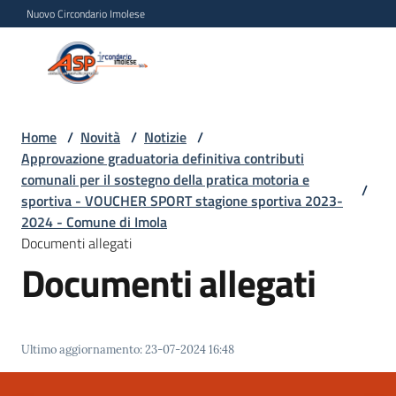
Vai al contenuto
Vai alla navigazione
Vai al footer
Nuovo Circondario Imolese
Azienda Servizi alla
Azienda
Persona
Servizi
alla
Persona
Home
/
Novità
/
Notizie
/
Approvazione graduatoria definitiva contributi
Circondario
comunali per il sostegno della pratica motoria e
Imolese
/
sportiva - VOUCHER SPORT stagione sportiva 2023-
2024 - Comune di Imola
Documenti allegati
Chi
Documenti allegati
siamo
Servizi
Ultimo aggiornamento
:
23-07-2024 16:48
Progetti