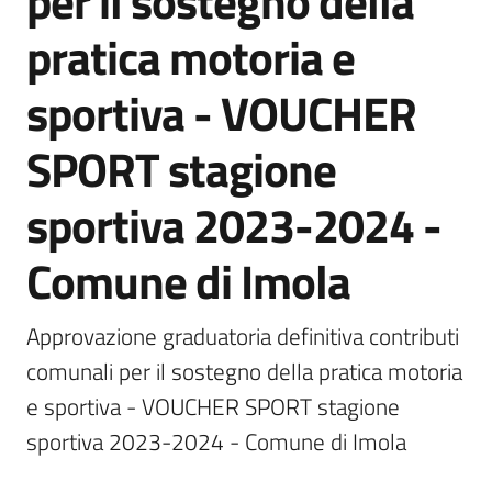
per il sostegno della
pratica motoria e
Novità
Menu selezionato
sportiva - VOUCHER
Documenti
SPORT stagione
e
dati
sportiva 2023-2024 -
Sostieni
Comune di Imola
l'ASP
Contatti
Approvazione graduatoria definitiva contributi 
utili
comunali per il sostegno della pratica motoria 
e sportiva - VOUCHER SPORT stagione 
sportiva 2023-2024 - Comune di Imola
Tutti