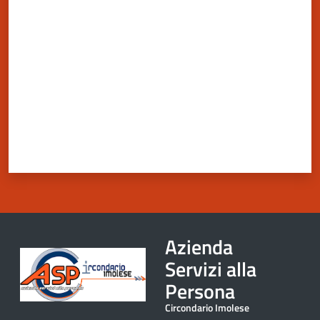
Valuta da 1 a 5 stelle
Novità
Menu selezionato
Documenti
e
dati
Sostieni
l'ASP
Contatti
utili
Azienda
Servizi alla
Persona
Circondario Imolese
Tutti