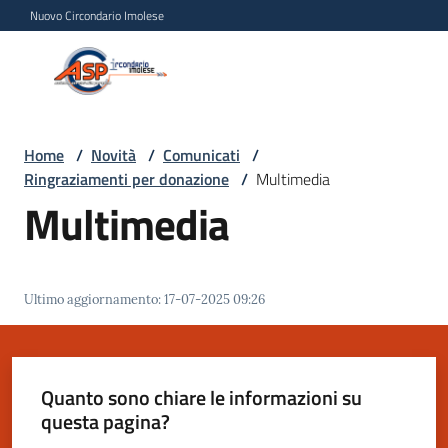
Vai al contenuto
Vai alla navigazione
Vai al footer
Nuovo Circondario Imolese
Azienda Servizi alla
Azienda
Persona
Servizi
alla
Persona
Home
/
Novità
/
Comunicati
/
Ringraziamenti per donazione
/
Multimedia
Circondario
Multimedia
Imolese
Chi
Ultimo aggiornamento
:
17-07-2025 09:26
siamo
Servizi
Quanto sono chiare le informazioni su
questa pagina?
Progetti