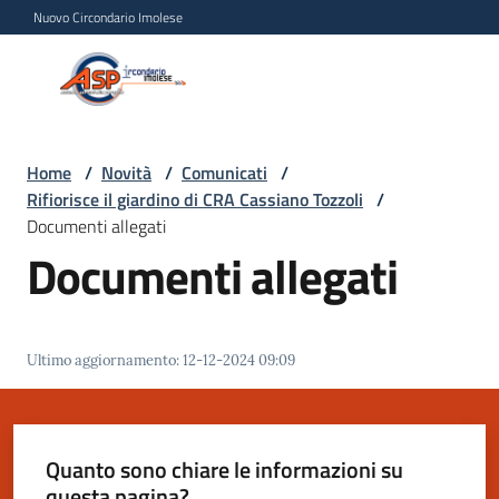
Vai al contenuto
Vai alla navigazione
Vai al footer
Nuovo Circondario Imolese
Azienda Servizi alla
Azienda
Persona
Servizi
alla
Persona
Home
/
Novità
/
Comunicati
/
Rifiorisce il giardino di CRA Cassiano Tozzoli
/
Circondario
Documenti allegati
Imolese
Documenti allegati
Chi
siamo
Ultimo aggiornamento
:
12-12-2024 09:09
Servizi
Quanto sono chiare le informazioni su
Progetti
questa pagina?