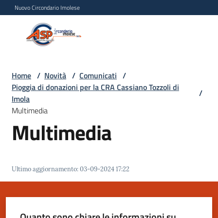
Vai al contenuto
Vai alla navigazione
Vai al footer
Nuovo Circondario Imolese
Azienda Servizi alla
Azienda
Persona
Servizi
alla
Persona
Home
/
Novità
/
Comunicati
/
Pioggia di donazioni per la CRA Cassiano Tozzoli di
Circondario
/
Imola
Imolese
Multimedia
Multimedia
Chi
siamo
Ultimo aggiornamento
:
03-09-2024 17:22
Servizi
Progetti
Quanto sono chiare le informazioni su