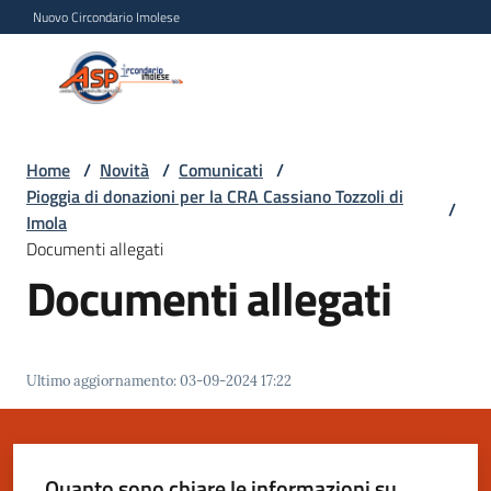
Vai al contenuto
Vai alla navigazione
Vai al footer
Nuovo Circondario Imolese
Azienda Servizi alla
Azienda
Persona
Servizi
alla
Persona
Home
/
Novità
/
Comunicati
/
Pioggia di donazioni per la CRA Cassiano Tozzoli di
Circondario
/
Imola
Imolese
Documenti allegati
Documenti allegati
Chi
siamo
Ultimo aggiornamento
:
03-09-2024 17:22
Servizi
Progetti
Quanto sono chiare le informazioni su