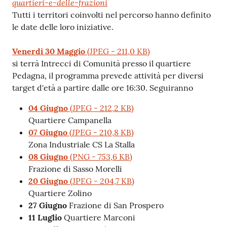
quartieri-e-delle-frazioni
Tutti i territori coinvolti nel percorso hanno definito
le date delle loro iniziative.
Venerdì 30 Maggio
(
JPEG
-
211,0 KB
)
si terrà Intrecci di Comunità presso il quartiere
Pedagna, il programma prevede attività per diversi
target d'età a partire dalle ore 16:30. Seguiranno
04 Giugno
(
JPEG
-
212,2 KB
)
Quartiere Campanella
07 Giugno
(
JPEG
-
210,8 KB
)
Zona Industriale CS La Stalla
08 Giugno
(
PNG
-
753,6 KB
)
Frazione di Sasso Morelli
20 Giugno
(
JPEG
-
204,7 KB
)
Quartiere Zolino
27 Giugno
Frazione di San Prospero
11 Luglio
Quartiere Marconi