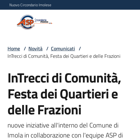
Vai al contenuto
Vai alla navigazione
Vai al footer
Nuovo Circondario Imolese
Azienda Servizi alla
Azienda
Persona
Servizi
alla
Persona
Home
/
Novità
/
Comunicati
/
InTrecci di Comunità, Festa dei Quartieri e delle Frazioni
Circondario
Imolese
InTrecci di Comunità,
Salta al contenuto
Festa dei Quartieri e
Chi
siamo
delle Frazioni
Servizi
nuove iniziative all'interno del Comune di 
Progetti
Imola in collaborazione con l'equipe ASP di 