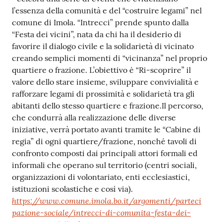
gli
l’essenza della comunità e del “costruire legami” nel
argomenti
comune di Imola. “Intrecci” prende spunto dalla
“Festa dei vicini”, nata da chi ha il desiderio di
favorire il dialogo civile e la solidarietà di vicinato
creando semplici momenti di “vicinanza” nel proprio
quartiere o frazione. L’obiettivo è “Ri-scoprire” il
valore dello stare insieme, sviluppare convivialità e
rafforzare legami di prossimità e solidarietà tra gli
abitanti dello stesso quartiere e frazione.Il percorso,
che condurrà alla realizzazione delle diverse
iniziative, verrà portato avanti tramite le “Cabine di
regia” di ogni quartiere/frazione, nonché tavoli di
confronto composti dai principali attori formali ed
informali che operano sul territorio (centri sociali,
organizzazioni di volontariato, enti ecclesiastici,
istituzioni scolastiche e così via).
https://www.comune.imola.bo.it/argomenti/parteci
pazione-sociale/intrecci-di-comunita-festa-dei-