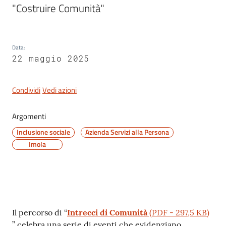
"Costruire Comunità"
Novità
Menu selezionato
Data
:
Documenti
22 maggio 2025
e
dati
Condividi
Vedi azioni
Sostieni
Argomenti
l'ASP
Inclusione sociale
Azienda Servizi alla Persona
Imola
Contatti
utili
Contenuto
Il percorso di “
Intrecci di Comunità
(
PDF
-
297,5 KB
)
Tutti
” celebra una serie di eventi che evidenziano