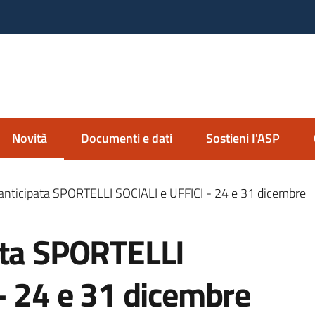
nda Servizi alla Persona
io Imolese
Novità
Documenti e dati
Sostieni l'ASP
Menu selezionato
anticipata SPORTELLI SOCIALI e UFFICI - 24 e 31 dicembre
ata SPORTELLI
- 24 e 31 dicembre