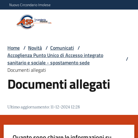
Vai al contenuto
Vai alla navigazione
Vai al footer
Nuovo Circondario Imolese
Azienda Servizi alla
Azienda
Persona
Servizi
alla
Persona
Home
/
Novità
/
Comunicati
/
Accoglienza Punto Unico di Accesso integrato
Circondario
/
sanitario e sociale - spostamento sede
Imolese
Documenti allegati
Documenti allegati
Chi
siamo
Ultimo aggiornamento
:
11-12-2024 12:28
Servizi
Progetti
Quanto sono chiare le informazioni su