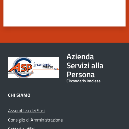
Novità
Documenti
e
dati
Azienda
Sostieni
l'ASP
Servizi alla
Menu selezionato
Persona
Circondario Imolese
Contatti
utili
CHI SIAMO
Assemblea dei Soci
Consiglio di Amministrazione
Tutti