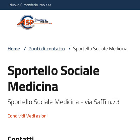
Vai al contenuto
Vai alla navigazione
Vai al footer
Nuovo Circondario Imolese
Azienda Servizi alla
Azienda
Persona
Servizi
alla
Persona
Home
/
Punti di contatto
/
Sportello Sociale Medicina
Circondario
Sportello Sociale
Imolese
Salta al contenuto
Medicina
Chi
siamo
Sportello Sociale Medicina - via Saffi n.73
Condividi
Vedi azioni
Servizi
Progetti
Contatti