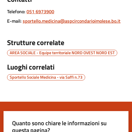
Novità
Telefono
:
051 6973900
E-mail
:
sportello.medicina@aspcircondarioimolese.bo.it
Documenti
e
dati
Strutture correlate
AREA SOCIALE - Equipe territoriale NORD OVEST NORD EST
Sostieni
l'ASP
Luoghi correlati
Sportello Sociale Medicina - via Saffi n.73
Contatti
utili
Quanto sono chiare le informazioni su
Tutti
questa pagina?
gli