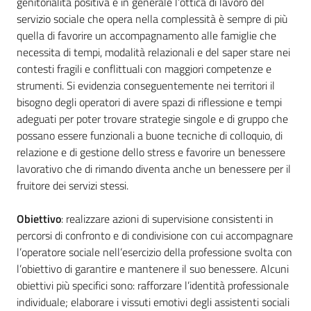
genitorialità positiva e in generale l’ottica di lavoro del
gli
servizio sociale che opera nella complessità è sempre di più
argomenti
quella di favorire un accompagnamento alle famiglie che
necessita di tempi, modalità relazionali e del saper stare nei
contesti fragili e conflittuali con maggiori competenze e
strumenti. Si evidenzia conseguentemente nei territori il
bisogno degli operatori di avere spazi di riflessione e tempi
adeguati per poter trovare strategie singole e di gruppo che
possano essere funzionali a buone tecniche di colloquio, di
relazione e di gestione dello stress e favorire un benessere
lavorativo che di rimando diventa anche un benessere per il
fruitore dei servizi stessi.
Obiettivo
: realizzare azioni di supervisione consistenti in
percorsi di confronto e di condivisione con cui accompagnare
l’operatore sociale nell’esercizio della professione svolta con
l’obiettivo di garantire e mantenere il suo benessere. Alcuni
obiettivi più specifici sono: rafforzare l’identità professionale
individuale; elaborare i vissuti emotivi degli assistenti sociali