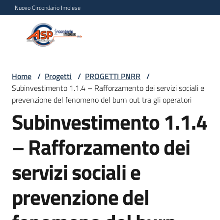
Vai al contenuto
Vai alla navigazione
Vai al footer
Nuovo Circondario Imolese
Azienda Servizi alla
Azienda
Persona
Servizi
alla
Persona
Home
/
Progetti
/
PROGETTI PNRR
/
Subinvestimento 1.1.4 – Rafforzamento dei servizi sociali e
Circondario
prevenzione del fenomeno del burn out tra gli operatori
Imolese
Subinvestimento 1.1.4
– Rafforzamento dei
Chi
siamo
servizi sociali e
Servizi
prevenzione del
Progetti