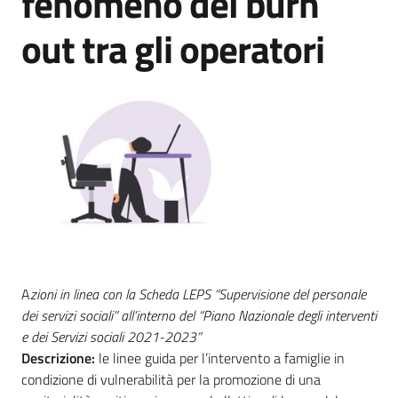
fenomeno del burn
Menu selezionato
out tra gli operatori
Novità
Documenti
e
dati
Sostieni
l'ASP
Contatti
utili
A
zioni in linea con la Scheda LEPS “Supervisione del personale
dei servizi sociali” all’interno del “Piano Nazionale degli interventi
e dei Servizi sociali 2021-2023”
Descrizione:
le linee guida per l’intervento a famiglie in
condizione di vulnerabilità per la promozione di una
Tutti