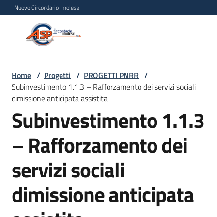
Vai al contenuto
Vai alla navigazione
Vai al footer
Nuovo Circondario Imolese
Azienda Servizi alla
Azienda
Persona
Servizi
alla
Persona
Home
/
Progetti
/
PROGETTI PNRR
/
Subinvestimento 1.1.3 – Rafforzamento dei servizi sociali
Circondario
dimissione anticipata assistita
Imolese
Subinvestimento 1.1.3
– Rafforzamento dei
Chi
siamo
servizi sociali
Servizi
dimissione anticipata
Progetti