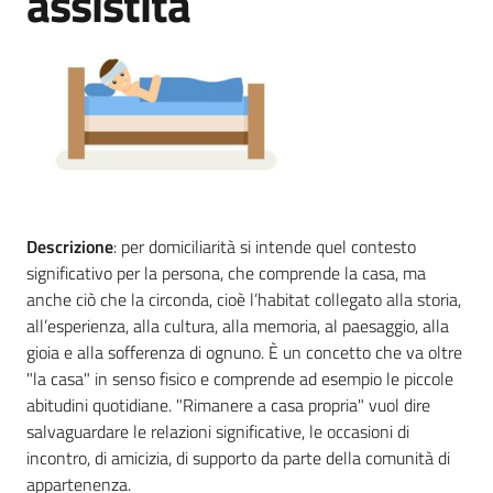
assistita
Menu selezionato
Novità
Documenti
e
dati
Sostieni
Descrizione
: per domiciliarità si intende quel contesto
l'ASP
significativo per la persona, che comprende la casa, ma
anche ciò che la circonda, cioè l’habitat collegato alla storia,
Contatti
all’esperienza, alla cultura, alla memoria, al paesaggio, alla
utili
gioia e alla sofferenza di ognuno. È un concetto che va oltre
"la casa" in senso fisico e comprende ad esempio le piccole
abitudini quotidiane. "Rimanere a casa propria" vuol dire
salvaguardare le relazioni significative, le occasioni di
incontro, di amicizia, di supporto da parte della comunità di
appartenenza.
Tutti