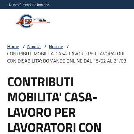
Vai al contenuto
Vai alla navigazione
Vai al footer
Nuovo Circondario Imolese
Azienda Servizi alla
Azienda
Persona
Servizi
alla
Persona
Home
/
Novità
/
Notizie
/
CONTRIBUTI MOBILITA' CASA-LAVORO PER LAVORATORI
Circondario
CON DISABILITA': DOMANDE ONLINE DAL 15/02 AL 21/03
Imolese
CONTRIBUTI
Salta al contenuto
Chi
MOBILITA' CASA-
siamo
LAVORO PER
Servizi
LAVORATORI CON
Progetti