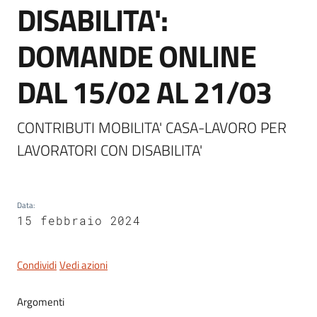
DISABILITA':
Novità
Menu selezionato
DOMANDE ONLINE
DAL 15/02 AL 21/03
Documenti
e
dati
CONTRIBUTI MOBILITA' CASA-LAVORO PER 
LAVORATORI CON DISABILITA'
Sostieni
l'ASP
Contatti
Data
:
15 febbraio 2024
utili
Condividi
Vedi azioni
Argomenti
Tutti