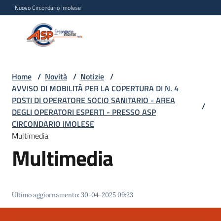
Vai al contenuto
Vai alla navigazione
Vai al footer
Nuovo Circondario Imolese
Azienda Servizi alla
Azienda
Persona
Servizi
alla
Persona
Home
/
Novità
/
Notizie
/
AVVISO DI MOBILITÀ PER LA COPERTURA DI N. 4
Circondario
POSTI DI OPERATORE SOCIO SANITARIO - AREA
Imolese
/
DEGLI OPERATORI ESPERTI - PRESSO ASP
CIRCONDARIO IMOLESE
Multimedia
Chi
Multimedia
siamo
Servizi
Ultimo aggiornamento
:
30-04-2025 09:23
Progetti