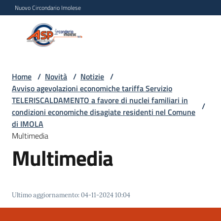
Vai al contenuto
Vai alla navigazione
Vai al footer
Nuovo Circondario Imolese
Azienda Servizi alla
Azienda
Persona
Servizi
alla
Persona
Home
/
Novità
/
Notizie
/
Avviso agevolazioni economiche tariffa Servizio
Circondario
TELERISCALDAMENTO a favore di nuclei familiari in
Imolese
/
condizioni economiche disagiate residenti nel Comune
di IMOLA
Multimedia
Chi
Multimedia
siamo
Servizi
Ultimo aggiornamento
:
04-11-2024 10:04
Progetti