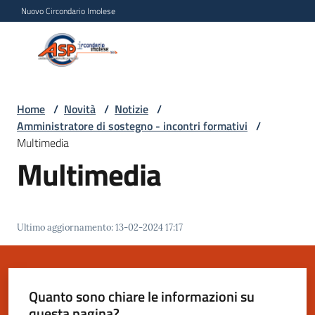
Vai al contenuto
Vai alla navigazione
Vai al footer
Nuovo Circondario Imolese
Azienda Servizi alla
Azienda
Persona
Servizi
alla
Persona
Home
/
Novità
/
Notizie
/
Amministratore di sostegno - incontri formativi
/
Circondario
Multimedia
Imolese
Multimedia
Chi
siamo
Ultimo aggiornamento
:
13-02-2024 17:17
Servizi
Quanto sono chiare le informazioni su
Progetti
questa pagina?