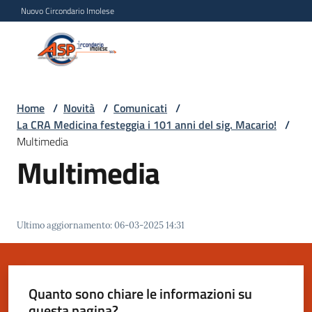
Vai al contenuto
Vai alla navigazione
Vai al footer
Nuovo Circondario Imolese
Azienda Servizi alla
Azienda
Persona
Servizi
alla
Persona
Home
/
Novità
/
Comunicati
/
La CRA Medicina festeggia i 101 anni del sig. Macario!
/
Circondario
Multimedia
Imolese
Multimedia
Chi
siamo
Ultimo aggiornamento
:
06-03-2025 14:31
Servizi
Quanto sono chiare le informazioni su
Progetti
questa pagina?