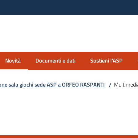
nda Servizi alla Persona
io Imolese
Novità
Documenti e dati
Sostieni l'ASP
Menu selezionato
zione sala giochi sede ASP a ORFEO RASPANTI
Multimedi
/