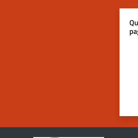
Qu
pa
Valut