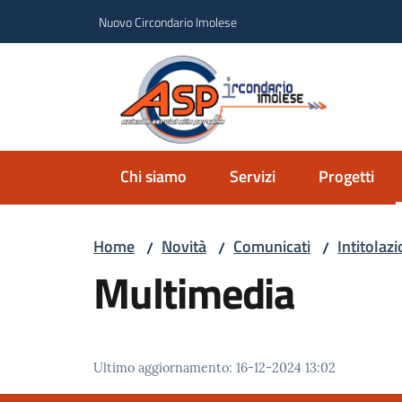
Vai al contenuto
Vai alla navigazione
Vai al footer
Nuovo Circondario Imolese
Azie
Circondar
Chi siamo
Servizi
Progetti
Home
Novità
Comunicati
Intitola
/
/
/
Multimedia
Ultimo aggiornamento
:
16-12-2024 13:02