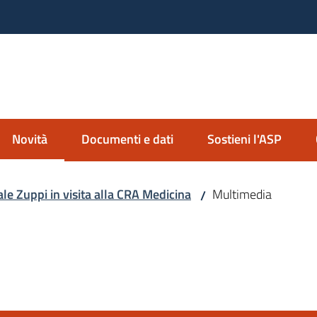
nda Servizi alla Persona
io Imolese
Novità
Documenti e dati
Sostieni l'ASP
Menu selezionato
ale Zuppi in visita alla CRA Medicina
Multimedia
/