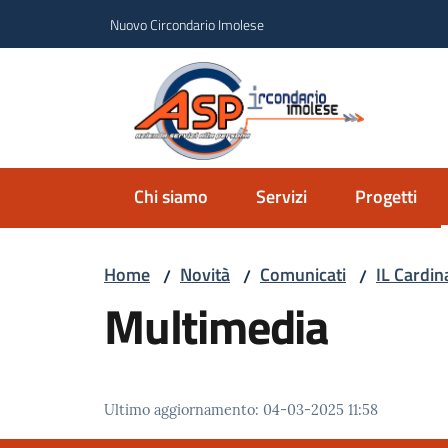
Vai al contenuto
Vai alla navigazione
Vai al footer
Nuovo Circondario Imolese
Azie
Circondar
Chi siamo
Servizi
Progetti
Home
Novità
Comunicati
IL Cardin
/
/
/
Multimedia
Ultimo aggiornamento
:
04-03-2025 11:58