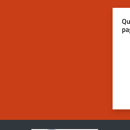
Qu
pa
Valut