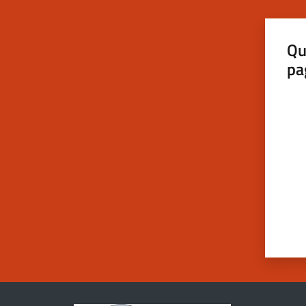
Qu
pa
Valut