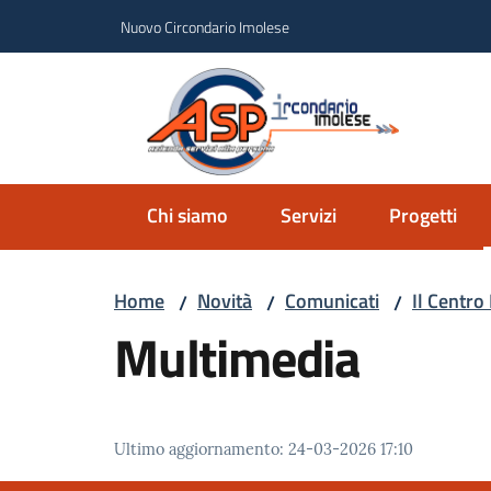
Vai al contenuto
Vai alla navigazione
Vai al footer
Nuovo Circondario Imolese
Azie
Circondar
Chi siamo
Servizi
Progetti
Home
Novità
Comunicati
Il Centro
/
/
/
Multimedia
Ultimo aggiornamento
:
24-03-2026 17:10