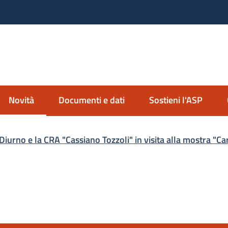
nda Servizi alla Persona
io Imolese
Novità
Documenti e dati
Sostieni l'ASP
Menu selezionato
 Diurno e la CRA "Cassiano Tozzoli" in visita alla mostra "Ca