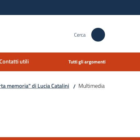
Cerca
Contatti utili
Tutti gli argomenti
rta memoria" di Lucia Catalini
Multimedia
/