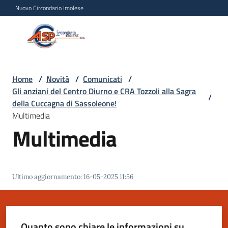
Vai al contenuto
Vai alla navigazione
Vai al footer
Nuovo Circondario Imolese
Azienda Servizi alla
Azienda
Persona
Servizi
alla
Persona
Home
/
Novità
/
Comunicati
/
Gli anziani del Centro Diurno e CRA Tozzoli alla Sagra
Circondario
/
della Cuccagna di Sassoleone!
Imolese
Multimedia
Multimedia
Chi
siamo
Ultimo aggiornamento
:
16-05-2025 11:56
Servizi
Progetti
Quanto sono chiare le informazioni su