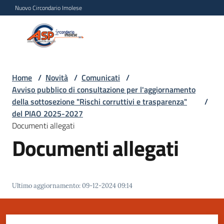
Vai al contenuto
Vai alla navigazione
Vai al footer
Nuovo Circondario Imolese
Azienda Servizi alla
Azienda
Persona
Servizi
alla
Persona
Home
/
Novità
/
Comunicati
/
Avviso pubblico di consultazione per l'aggiornamento
Circondario
della sottosezione "Rischi corruttivi e trasparenza"
/
Imolese
del PIAO 2025-2027
Documenti allegati
Documenti allegati
Chi
siamo
Servizi
Ultimo aggiornamento
:
09-12-2024 09:14
Progetti