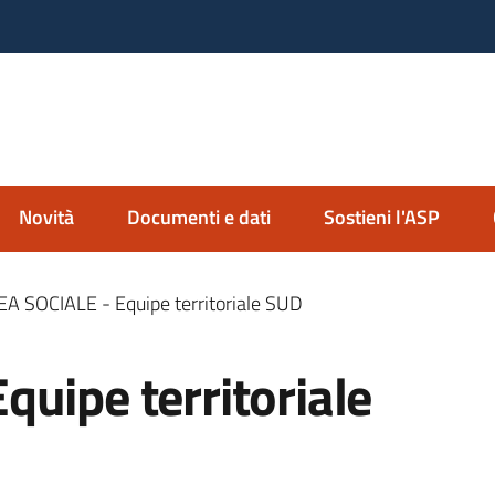
nda Servizi alla Persona
io Imolese
Novità
Documenti e dati
Sostieni l'ASP
A SOCIALE - Equipe territoriale SUD
uipe territoriale