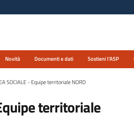
nda Servizi alla Persona
io Imolese
Novità
Documenti e dati
Sostieni l'ASP
A SOCIALE - Equipe territoriale NORD
uipe territoriale