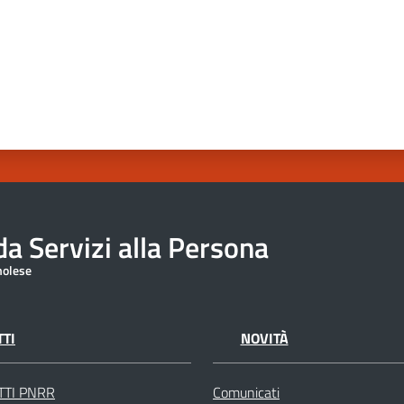
a Servizi alla Persona
molese
TI
NOVITÀ
TTI PNRR
Comunicati