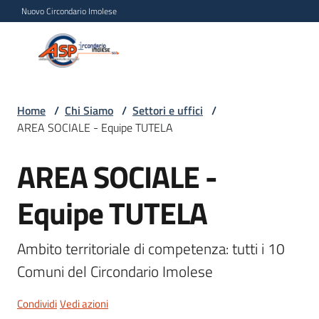
Vai al contenuto
Vai alla navigazione
Vai al footer
Nuovo Circondario Imolese
Azienda Servizi alla
Azienda
Persona
Servizi
alla
Persona
Home
/
Chi Siamo
/
Settori e uffici
/
AREA SOCIALE - Equipe TUTELA
Circondario
Imolese
AREA SOCIALE -
Salta al contenuto
Equipe TUTELA
Chi
siamo
Menu selezionato
Ambito territoriale di competenza: tutti i 10 
Comuni del Circondario Imolese
Servizi
Condividi
Vedi azioni