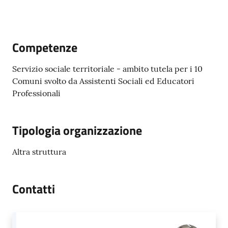
Progetti
Novità
Competenze
Documenti
e
Servizio sociale territoriale - ambito tutela per i 10
dati
Comuni svolto da Assistenti Sociali ed Educatori
Professionali
Sostieni
l'ASP
Tipologia organizzazione
Contatti
Altra struttura
utili
Contatti
Tutti