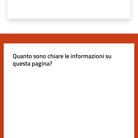
Novità
Documenti
e
dati
Quanto sono chiare le informazioni su
Sostieni
questa pagina?
l'ASP
Valuta da 1 a 5 stelle
Contatti
utili
Tutti
gli