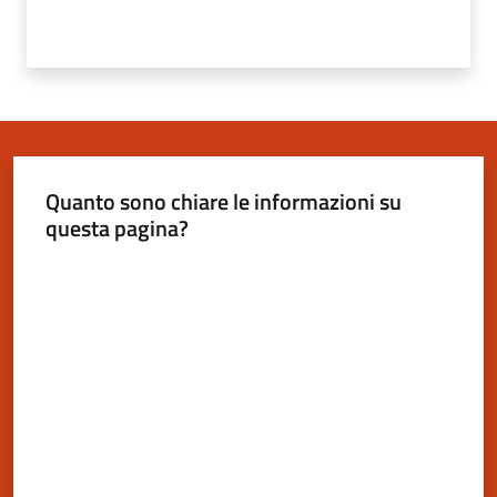
Novità
Documenti
e
dati
Quanto sono chiare le informazioni su
Sostieni
questa pagina?
l'ASP
Valuta da 1 a 5 stelle
Contatti
utili
Tutti
gli