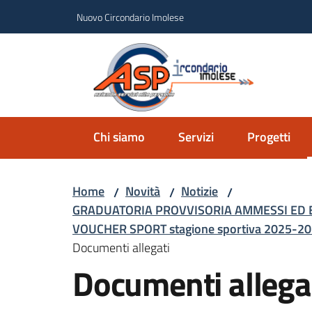
Vai al contenuto
Vai alla navigazione
Vai al footer
Nuovo Circondario Imolese
Azie
Circondar
Chi siamo
Servizi
Progetti
Home
Novità
Notizie
/
/
/
GRADUATORIA PROVVISORIA AMMESSI ED E
VOUCHER SPORT stagione sportiva 2025-2
Documenti allegati
Documenti allega