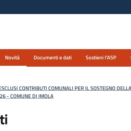
nda Servizi alla Persona
io Imolese
Novità
Documenti e dati
Sostieni l'ASP
Menu selezionato
SCLUSI CONTRIBUTI COMUNALI PER IL SOSTEGNO DELLA
026 - COMUNE DI IMOLA
ti